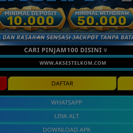
CARI PINJAM100 DISINI
WWW.AKSESTELKOM.COM
❅
DAFTAR
WHATSAPP
LINK ALT
DOWNLOAD APK