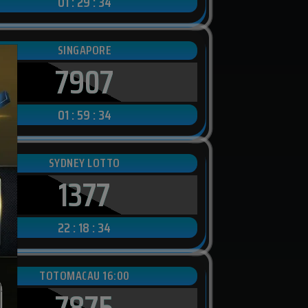
01 : 29 : 32
SINGAPORE
7907
01 : 59 : 32
SYDNEY LOTTO
1377
22 : 18 : 32
TOTOMACAU 16:00
❅
7875