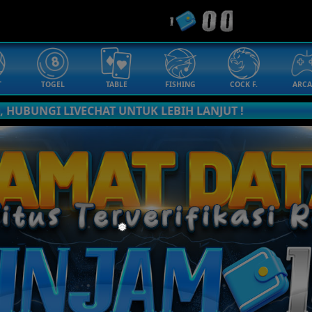
T
TOGEL
TABLE
FISHING
COCK F.
ARCA
 UNTUK LEBIH LANJUT !