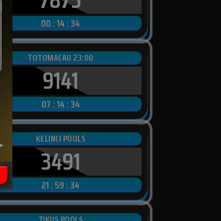
00 : 14 : 32
TOTOMACAU 23:00
9141
07 : 14 : 32
KELINCI POOLS
3491
21 : 59 : 32
TIKUS POOLS