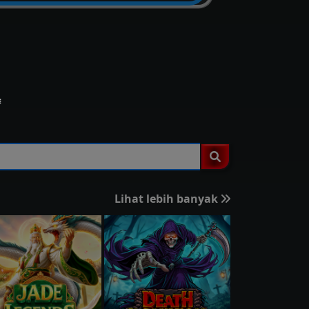
Lihat lebih banyak