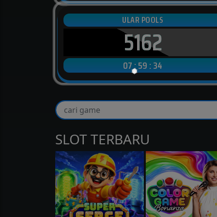
ULAR POOLS
5162
07 : 59 : 32
SLOT TERBARU